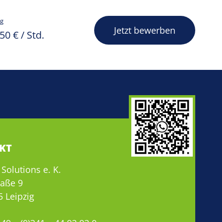
g
Jetzt bewerben
50 € / Std.
KT
Solutions e. K.
raße 9
5 Leipzig