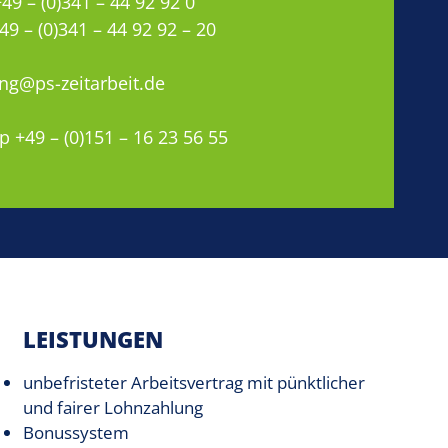
49 – (0)341 – 44 92 92 0
49 – (0)341 – 44 92 92 – 20
g@ps-zeitarbeit.de
 +49 – (0)151 – 16 23 56 55
LEISTUNGEN
unbefristeter Arbeitsvertrag mit pünktlicher
und fairer Lohnzahlung
Bonussystem