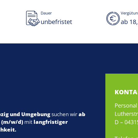
Dauer
Vergütun
unbefristet
ab 18,
KONTA
Personal 
Lutherst
pzig und Umgebung
suchen wir
ab
D – 0431
r (m/w/d)
mit
langfristiger
hkeit.